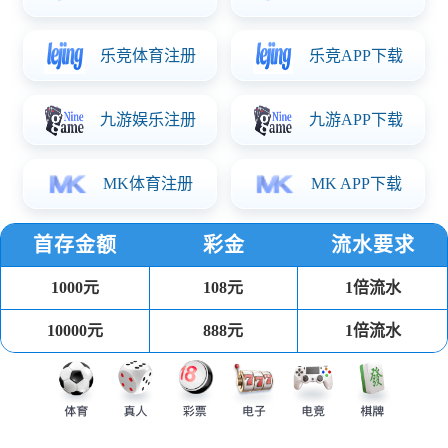
首页
体育热点
正文
巴塞罗那足球俱乐部近期迎来重大人事动向——主席拉波尔
塔正式对外确认，主教练哈维将继续执教球队，双方即将签
署一份包含一年续约选项的新合同。这一决定标志着俱乐部
在经历赛季中期的动荡后，选择信任这位传奇中场出身的主
帅，以稳定军心并推动长期重建计划。