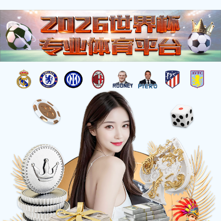
注册入口
乐鱼平台
· 体育观看更便捷
连接你的赛事视野，打造球迷专属的数字主场。
乐鱼平台
网页版
提供多终端支持、高清视频、 实时比分与赛事推
荐，让你随时随地畅享体育内容。
网页端入口
下载APP